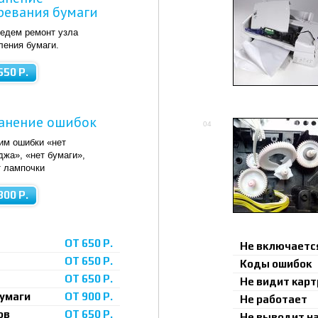
ревания бумаги
едем ремонт узла
ления бумаги.
650 Р.
анение ошибок
04
им ошибки «нет
джа», «нет бумаги»,
 лампочки
800 Р.
ОТ 650 Р.
Не включаетс
ОТ 650 Р.
Коды ошибок
ОТ 650 Р.
Не видит кар
бумаги
ОТ 900 Р.
Не работает
ов
ОТ 650 Р.
Не выводит на