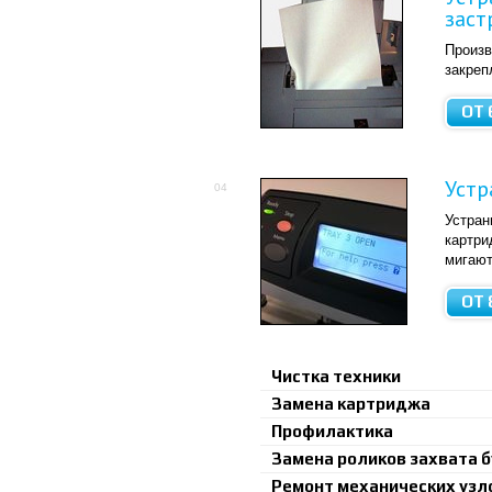
заст
Произв
закреп
ОТ 
Устр
04
Устран
картри
мигают
ОТ 
Чистка техники
Замена картриджа
Профилактика
Замена роликов захвата 
Ремонт механических узл