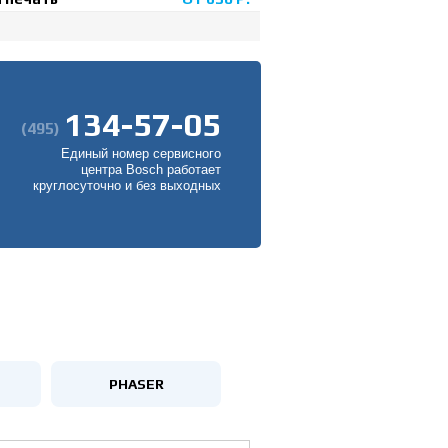
134-57-05
(495)
Единый номер сервисного
центра Bosch работает
круглосуточно и без выходных
PHASER