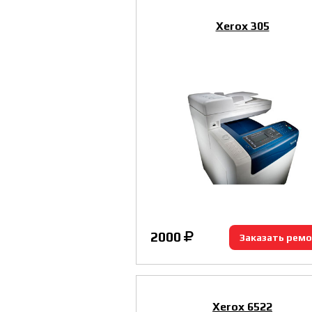
Xerox 305
2000
Заказать рем
Xerox 6522