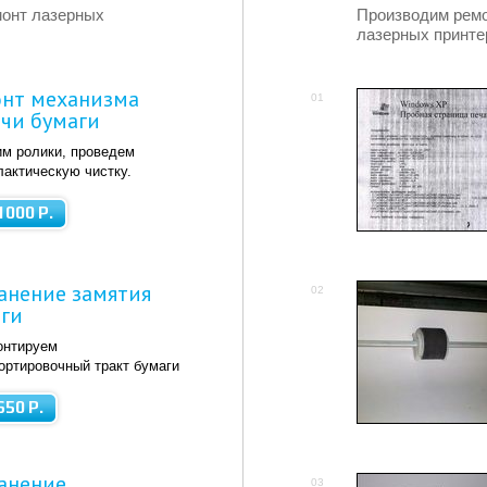
монт лазерных
Производим ремо
лазерных принте
нт механизма
01
чи бумаги
м ролики, проведем
актическую чистку.
1000 Р.
анение замятия
02
ги
онтируем
ортировочный тракт бумаги
650 Р.
анение
03