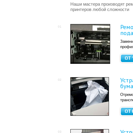
Наши мастера производят ре
принтеров любой сложности
Ремо
01
пода
Замени
профил
ОТ 
Устр
02
бума
Отрем
трансп
ОТ 
Устр
03