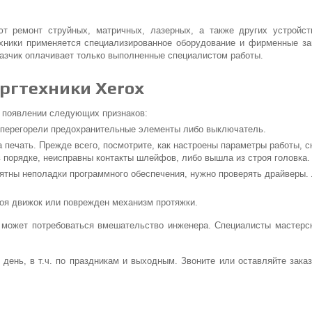
ют ремонт струйных, матричных, лазерных, а также других устройс
ехники применяется специализированное оборудование и фирменные за
казчик оплачивает только выполненные специалистом работы.
ргтехники Xerox
и появлении следующих признаков:
, перегорели предохранительные элементы либо выключатель.
а печать. Прежде всего, посмотрите, как настроены параметры работы, с
в порядке, неисправны контакты шлейфов, либо вышла из строя головка.
оятны неполадки программного обеспечения, нужно проверять драйверы.
роя движок или поврежден механизм протяжки.
х может потребоваться вмешательство инженера. Специалисты мастерск
день, в т.ч. по праздникам и выходным. Звоните или оставляйте зака