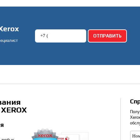
Xerox
пециалист
!
вания
Сп
 XEROX
Полу
Xero
обсл
яя
т любых