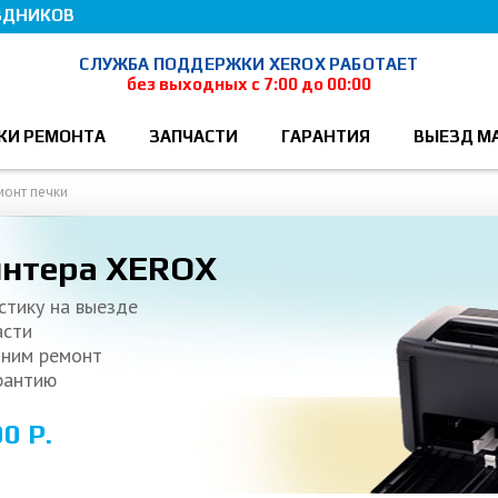
ЗДНИКОВ
СЛУЖБА ПОДДЕРЖКИ XEROX РАБОТАЕТ
без выходных с 7:00 до 00:00
КИ РЕМОНТА
ЗАПЧАСТИ
ГАРАНТИЯ
ВЫЕЗД М
монт печки
интера XEROX
стику на выезде
асти
лним ремонт
рантию
0 Р.