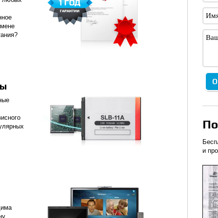
нное
амене
тания?
мы
ные
висного
По
пулярных
Бесп
и пр
дима
ну