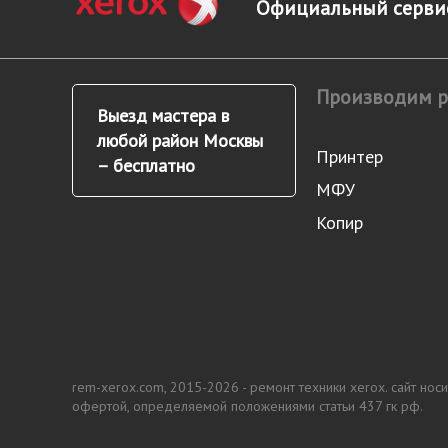
Официальный сервис
Производим 
Выезд мастера в
любой район Москвы
Принтер
– бесплатно
МФУ
Копир
rem-xerox.com, 2015-2026 - ремонт техники xerox. сайт но
офертой, определяемой положениями статьи 437 гк рф.