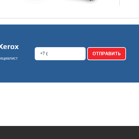
Xerox
пециалист
!