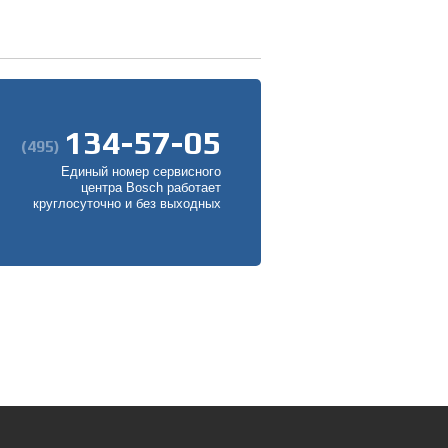
134-57-05
(495)
Единый номер сервисного
центра Bosch работает
круглосуточно и без выходных