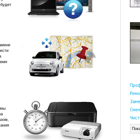
 будет
амене
ести
а
ремя
Про
Ремо
Заме
 мы
Смен
за
Чист
азом,
чания
Пок