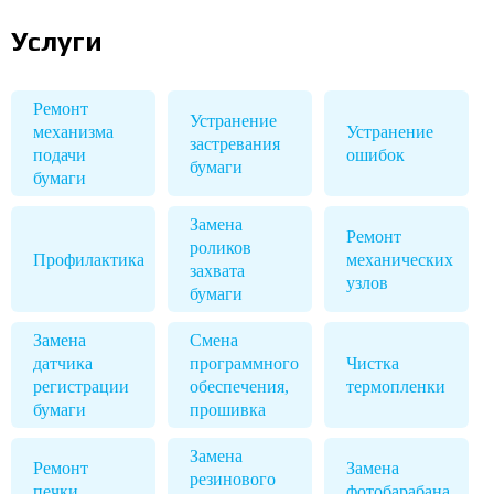
Услуги
Ремонт
Устранение
механизма
Устранение
застревания
подачи
ошибок
бумаги
бумаги
Замена
Ремонт
роликов
Профилактика
механических
захвата
узлов
бумаги
Замена
Смена
датчика
программного
Чистка
регистрации
обеспечения,
термопленки
бумаги
прошивка
Замена
Ремонт
Замена
резинового
печки
фотобарабана