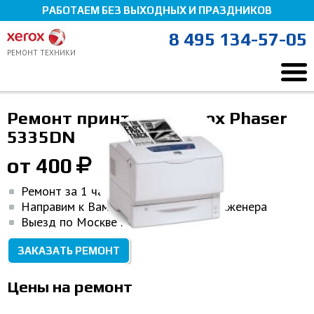
РАБОТАЕМ БЕЗ ВЫХОДНЫХ И ПРАЗДНИКОВ
8 495 134-57-05
РЕМОНТ ТЕХНИКИ
Ремонт Xerox
Ремонт оргтехники
Принтер Xerox
Ремонт принтеров Xerox Phaser
Xerox Phaser 5335DN
Мы здесь, чтобы помочь!
5335DN
от 400
Ремонт за 1 час
Направим к Вам домой или в офис инженера
Выезд по Москве и МО
ЗАКАЗАТЬ РЕМОНТ
Цены на ремонт