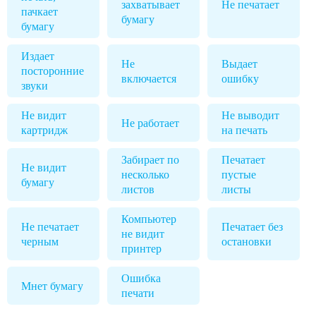
захватывает
Не печатает
пачкает
бумагу
бумагу
Издает
Не
Выдает
посторонние
включается
ошибку
звуки
Не видит
Не выводит
Не работает
картридж
на печать
Забирает по
Печатает
Не видит
несколько
пустые
бумагу
листов
листы
Компьютер
Не печатает
Печатает без
не видит
черным
остановки
принтер
Ошибка
Мнет бумагу
печати