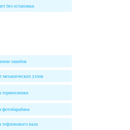
ает без остановки
нение ошибок
т механических узлов
а термопленки
а фотобарабана
а тефлонового вала