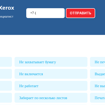
Xerox
пециалист
!
Не захватывает бумагу
Не пе
Не включается
Выдае
Не работает
Не вы
Забирает по несколько листов
Печат