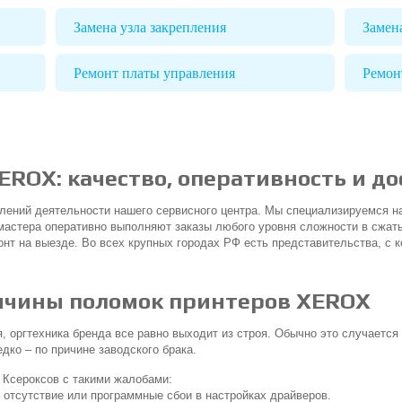
Замена узла закрепления
Замен
Ремонт платы управления
Ремон
ROX: качество, оперативность и до
лений деятельности нашего сервисного центра. Мы специализируемся на
мастера оперативно выполняют заказы любого уровня сложности в сжаты
нт на выезде. Во всех крупных городах РФ есть представительства, с 
ичины поломок принтеров XEROX
, оргтехника бренда все равно выходит из строя. Обычно это случается 
дко – по причине заводского брака.
Ксероксов с такими жалобами:
 отсутствие или программные сбои в настройках драйверов.