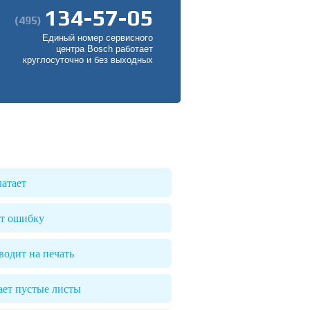
134-57-05
(495)
Единый номер сервисного
центра Bosch работает
круглосуточно и без выходных
чатает
т ошибку
водит на печать
ает пустые листы