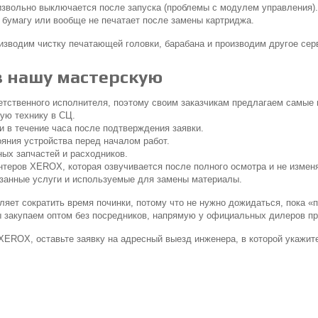
извольно выключается после запуска (проблемы с модулем управления).
» бумагу или вообще не печатает после замены картриджа.
зводим чистку печатающей головки, барабана и производим другое сер
 нашу мастерскую
тственного исполнителя, поэтому своим заказчикам предлагаем самые 
ую технику в СЦ.
 в течение часа после подтверждения заявки.
яния устройства перед началом работ.
ых запчастей и расходников.
теров XEROX, которая озвучивается после полного осмотра и не изменя
азанные услуги и используемые для замены материалы.
яет сократить время починки, потому что не нужно дожидаться, пока «
мы закупаем оптом без посредников, напрямую у официальных дилеров п
XEROX, оставьте заявку на адресный выезд инженера, в которой укажи