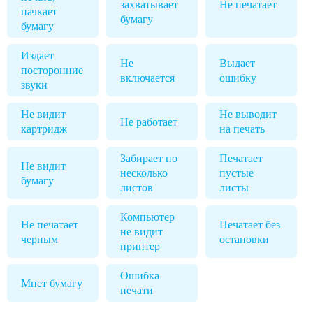
захватывает
Не печатает
пачкает
бумагу
бумагу
Издает
Не
Выдает
посторонние
включается
ошибку
звуки
Не видит
Не выводит
Не работает
картридж
на печать
Забирает по
Печатает
Не видит
несколько
пустые
бумагу
листов
листы
Компьютер
Не печатает
Печатает без
не видит
черным
остановки
принтер
Ошибка
Мнет бумагу
печати