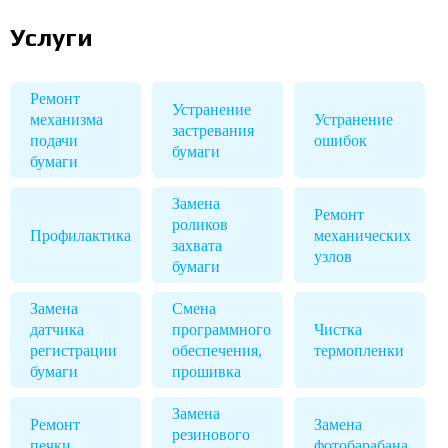
Услуги
Ремонт
Устранение
механизма
Устранение
застревания
подачи
ошибок
бумаги
бумаги
Замена
Ремонт
роликов
Профилактика
механических
захвата
узлов
бумаги
Замена
Смена
датчика
программного
Чистка
регистрации
обеспечения,
термопленки
бумаги
прошивка
Замена
Ремонт
Замена
резинового
печки
фотобарабана