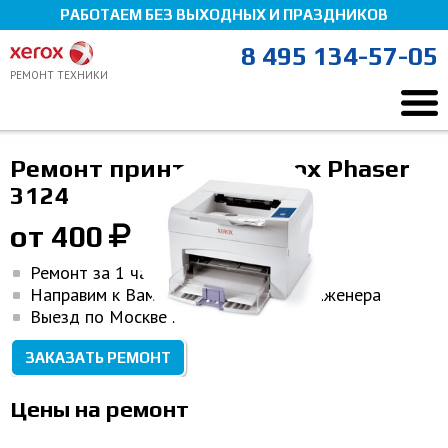
РАБОТАЕМ БЕЗ ВЫХОДНЫХ И ПРАЗДНИКОВ
8 495 134-57-05
РЕМОНТ ТЕХНИКИ
Ремонт Xerox
Ремонт оргтехники
Принтер Xerox
Ремонт принтеров Xerox Phaser
Xerox Phaser 3124
Мы здесь, чтобы помочь!
3124
от 400
Ремонт за 1 час
Направим к Вам домой или в офис инженера
Выезд по Москве и МО
ЗАКАЗАТЬ РЕМОНТ
Цены на ремонт