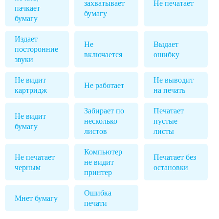
захватывает
Не печатает
пачкает
бумагу
бумагу
Издает
Не
Выдает
посторонние
включается
ошибку
звуки
Не видит
Не выводит
Не работает
картридж
на печать
Забирает по
Печатает
Не видит
несколько
пустые
бумагу
листов
листы
Компьютер
Не печатает
Печатает без
не видит
черным
остановки
принтер
Ошибка
Мнет бумагу
печати