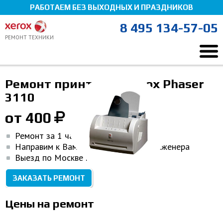
РАБОТАЕМ БЕЗ ВЫХОДНЫХ И ПРАЗДНИКОВ
8 495 134-57-05
РЕМОНТ ТЕХНИКИ
Ремонт Xerox
Ремонт оргтехники
Принтер Xerox
Ремонт принтеров Xerox Phaser
Xerox Phaser 3110
Мы здесь, чтобы помочь!
3110
от 400
Ремонт за 1 час
Направим к Вам домой или в офис инженера
Выезд по Москве и МО
ЗАКАЗАТЬ РЕМОНТ
Цены на ремонт