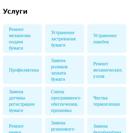
Услуги
Ремонт
Устранение
механизма
Устранение
застревания
подачи
ошибок
бумаги
бумаги
Замена
Ремонт
роликов
Профилактика
механических
захвата
узлов
бумаги
Замена
Смена
датчика
программного
Чистка
регистрации
обеспечения,
термопленки
бумаги
прошивка
Замена
Ремонт
Замена
резинового
печки
фотобарабана